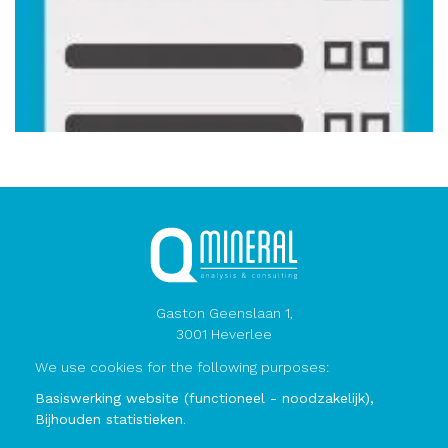
Gaston Geenslaan 1,
3001 Heverlee
Belgium
We use cookies for the following purposes:
Basiswerking website (functioneel - noodzakelijk),
BTW BE 0837.633.897
Bijhouden statistieken
.
www.qmineral.com